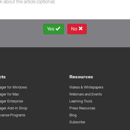
Yes
No
cts
Resources
ger for Windows
Videos & Whitepapers
ger for Mac
Webinars and Events
ger Enterprise
Learning Tools
ger Add-In Shop
Press Resources
License Programs
Blog
Subscribe