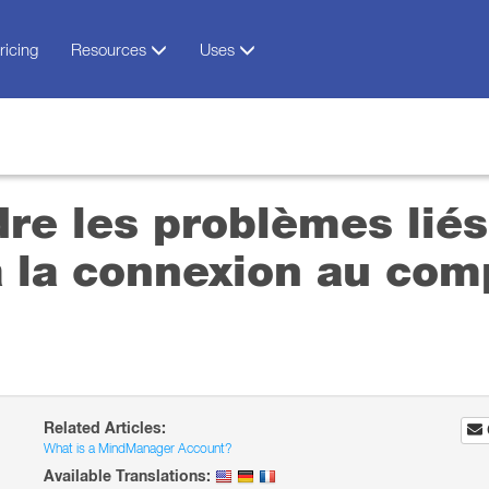
ricing
Resources
Uses
e les problèmes liés 
à la connexion au com
Related Articles:
What is a MindManager Account?
Available Translations: