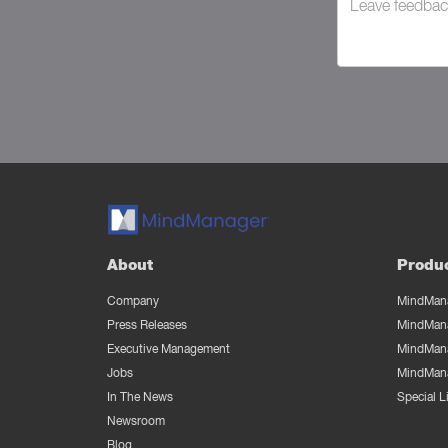
About
Produ
Company
MindMana
Press Releases
MindMana
Executive Management
MindMana
Jobs
MindMana
In The News
Special 
Newsroom
Blog