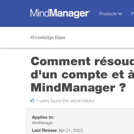
Products
P
Knowledge Base
Comment résoudr
d'un compte et 
MindManager ?
1 users found this article helpful
Applies to:
MindManager
Last Review:
Apr 21, 2023