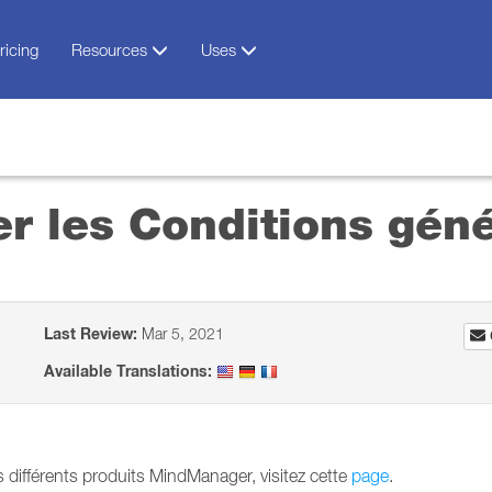
ricing
Resources
Uses
er les Conditions géné
Last Review:
Mar 5, 2021
Available Translations:
s différents produits MindManager, visitez cette
page
.