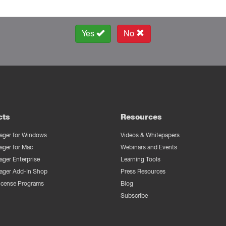
Yes
No
cts
Resources
ger for Windows
Videos & Whitepapers
ger for Mac
Webinars and Events
ger Enterprise
Learning Tools
ger Add-In Shop
Press Resources
License Programs
Blog
Subscribe