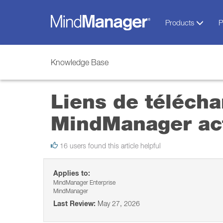
Products
P
Knowledge Base
Liens de télécha
MindManager ac
16 users found this article helpful
Applies to:
MindManager Enterprise
MindManager
Last Review:
May 27, 2026