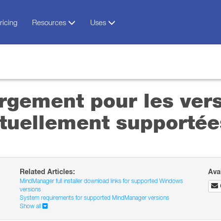
ricing
Resources
Uses
rgement pour les ver
tuellement supportée
Related Articles:
Ava
MindManager full installer download links for supported Windows
versions
System requirements for supported MindManager versions
Show all