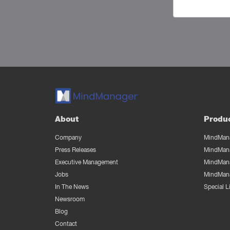
About
Produ
Company
MindMana
Press Releases
MindMana
Executive Management
MindMana
Jobs
MindMana
In The News
Special 
Newsroom
Blog
Contact