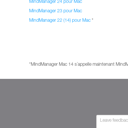
MindManager 24 pour Mac
MindManager 23 pour Mac
MindManager 22 (14) pour Mac
*
*MindManager Mac 14 s´appelle maintenant MindMa