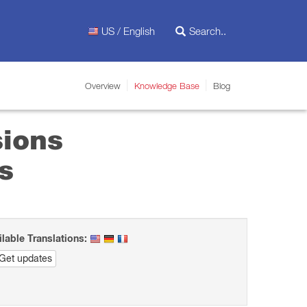
US / English
Overview
Knowledge Base
Blog
sions
s
ilable Translations:
Get updates